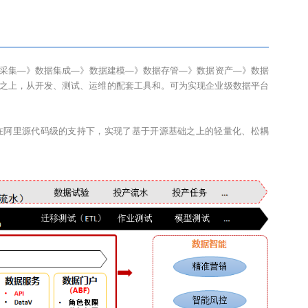
数据采集—》数据集成—》数据建模—》数据存管—》数据资产—》数据
aRuns）之上，从开发、测试、运维的配套工具和。可为实现企业级数据平台
中，在阿里源代码级的支持下，实现了基于开源基础之上的轻量化、松耦