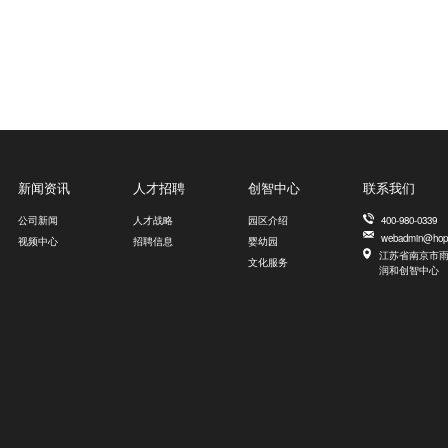
新闻资讯
人才招聘
创智中心
联系我们
公司新闻
人才战略
园区介绍
400-980-0339
webadmin@hop
视频中心
招聘信息
婴幼园
江苏省南京市雨
文化服务
润和创智中心