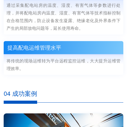
通过采集配电站房的温度、湿度、有害气体等参数进行处
理，并将配电站房内温度、湿度、有害气体等技术指标控制
在合格范围内，防止设备发生凝露、绝缘老化及外界条件下
产生的局部放电问题等，延长使用寿命。
提高配电运维管理水平
将传统的现场运维转为平台远程监控运维，大大提升运维管
理效率。
04 成功案例