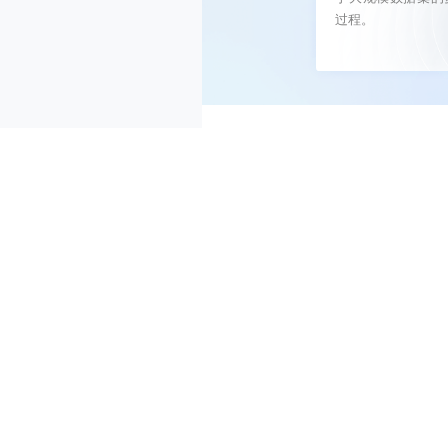
过程。
03 产品参数
1、中心侧-大模型训练
模型训练、
应用场景：
具有更高算
产品功能：
•形态
：
4U
机架服务器
•
CPU
：
4
× 鲲鹏
920
，
•内存
：
最多
32
个
DDR4
•网络接口
：
4
*
GE+425
•
AI
算力
：
3.0/2.5 P F
•卡间互联
：
392GB/S H
•散热
：
风冷散热
•功耗
：
最大
5.2 kW
，