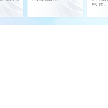
行AI项目。
一体机：
智能问答、智能撰写、数字人等
力密度、
极致能效比、高速网络带宽等特点，广泛应用于深度学习模型开发、
（
175mm
×
447mm
×
790mm
）
每
CPU
为
48
核，单核
2.6GHz
内存插槽，最大
4TB
内存
；
8
个昇腾
910
芯片，每个配置
64GB HBM
GE/2
*
100GE+8
*
200GE
（
NPU
直出，兼容
100GE
）
LOPS FP16
；
0.79/0.65 P FLOPS FP32
；
6.0/5.0 P TOPS INT8
CCS 2.0
互联技术
支持功耗封顶