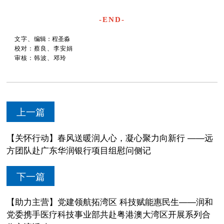
-END-
文字、
编辑：程圣淼
校对：蔡良、李安娟
审核：韩波、邓玲
上一篇
【关怀行动】春风送暖润人心，凝心聚力向新行 ——远
方团队赴广东华润银行项目组慰问侧记
下一篇
【助力主营】党建领航拓湾区 科技赋能惠民生——润和
党委携手医疗科技事业部共赴粤港澳大湾区开展系列合